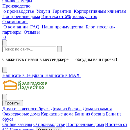
On-line камеры
Производство
о производстве
Услуги
Гарантии
Корпоративным клиентам
Построенные дома
Ипотека от 6%
калькулятор
О компании
О компании
FAQ
Наши преимущества
Блог
поселки-
партнеры
Отзывы
0
Свяжитесь с нами в мессенджере — обсудим ваш проект!
Написать в Telegram
Написать в MAX
Проекты
Дома из клееного бруса
Дома из бревна
Дома из камня
Фахверковые дома
Каркасные дома
Бани из бревна
Бани из
бруса
On-line камеры
О производстве
Построенные дома
Ипотека от
6%
Калькулятор