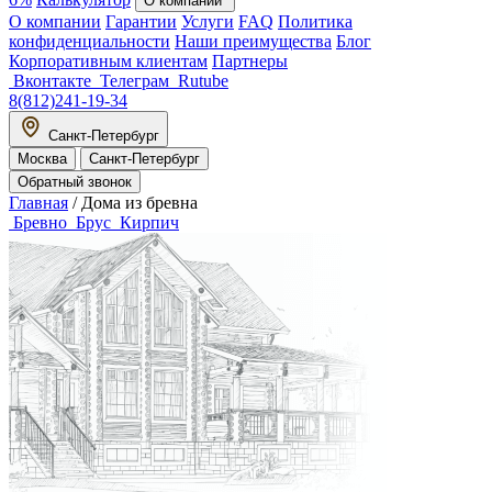
О компании
О компании
Гарантии
Услуги
FAQ
Политика
конфиденциальности
Наши преимущества
Блог
Корпоративным клиентам
Партнеры
Вконтакте
Телеграм
Rutube
8(812)241-19-34
Санкт-Петербург
Москва
Санкт-Петербург
Обратный звонок
Главная
/
Дома из бревна
Бревно
Брус
Кирпич