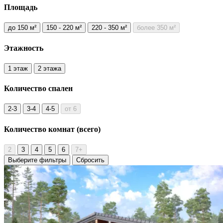
Площадь
до 150 м²
150 - 220 м²
220 - 350 м²
более 350 м²
Этажность
1 этаж
2 этажа
Количество
спален
2-3
3-4
4-5
от 6
Количество комнат
(всего)
2
3
4
5
6
7+
Выберите фильтры
Сбросить