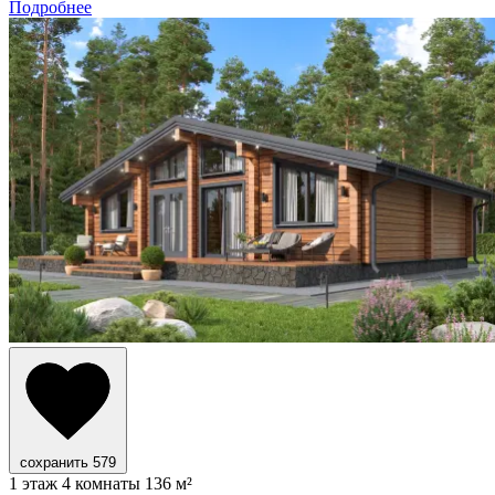
Подробнее
сохранить
579
1 этаж
4 комнаты
136 м²