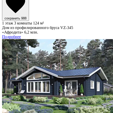
сохранить
988
1 этаж
3 комнаты
124 м²
Дом из профилированного бруса VZ-345
«Афродита»
6,2 млн.
Подробнее