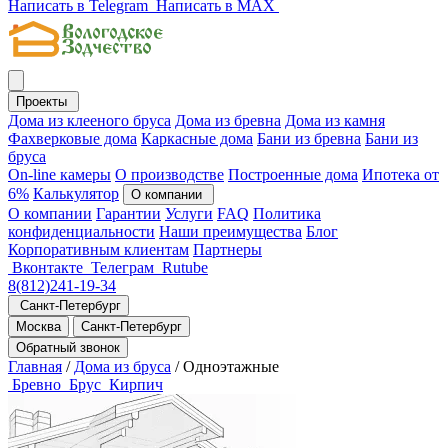
Написать в Telegram
Написать в MAX
Проекты
Дома из клееного бруса
Дома из бревна
Дома из камня
Фахверковые дома
Каркасные дома
Бани из бревна
Бани из
бруса
On-line камеры
О производстве
Построенные дома
Ипотека от
6%
Калькулятор
О компании
О компании
Гарантии
Услуги
FAQ
Политика
конфиденциальности
Наши преимущества
Блог
Корпоративным клиентам
Партнеры
Вконтакте
Телеграм
Rutube
8(812)241-19-34
Санкт-Петербург
Москва
Санкт-Петербург
Обратный звонок
Главная
/
Дома из бруса
/
Одноэтажные
Бревно
Брус
Кирпич