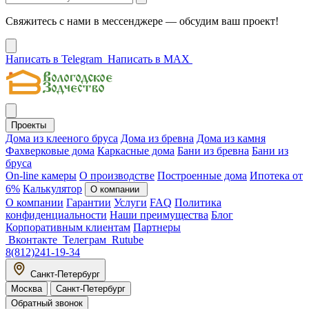
Свяжитесь с нами в мессенджере — обсудим ваш проект!
Написать в Telegram
Написать в MAX
Проекты
Дома из клееного бруса
Дома из бревна
Дома из камня
Фахверковые дома
Каркасные дома
Бани из бревна
Бани из
бруса
On-line камеры
О производстве
Построенные дома
Ипотека от
6%
Калькулятор
О компании
О компании
Гарантии
Услуги
FAQ
Политика
конфиденциальности
Наши преимущества
Блог
Корпоративным клиентам
Партнеры
Вконтакте
Телеграм
Rutube
8(812)241-19-34
Санкт-Петербург
Москва
Санкт-Петербург
Обратный звонок