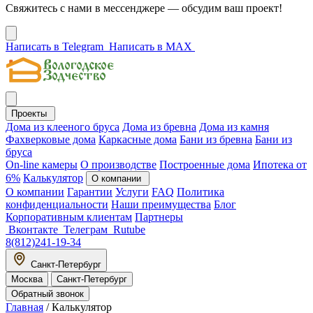
Свяжитесь с нами в мессенджере — обсудим ваш проект!
Написать в Telegram
Написать в MAX
Проекты
Дома из клееного бруса
Дома из бревна
Дома из камня
Фахверковые дома
Каркасные дома
Бани из бревна
Бани из
бруса
On-line камеры
О производстве
Построенные дома
Ипотека от
6%
Калькулятор
О компании
О компании
Гарантии
Услуги
FAQ
Политика
конфиденциальности
Наши преимущества
Блог
Корпоративным клиентам
Партнеры
Вконтакте
Телеграм
Rutube
8(812)241-19-34
Санкт-Петербург
Москва
Санкт-Петербург
Обратный звонок
Главная
/
Калькулятор