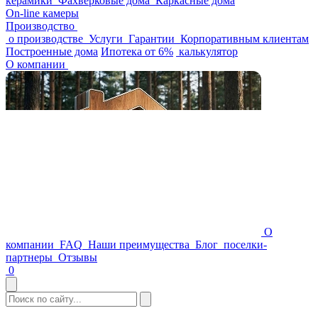
керамики
Фахверковые дома
Каркасные дома
On-line камеры
Производство
о производстве
Услуги
Гарантии
Корпоративным клиентам
Построенные дома
Ипотека от 6%
калькулятор
О компании
О
компании
FAQ
Наши преимущества
Блог
поселки-
партнеры
Отзывы
0