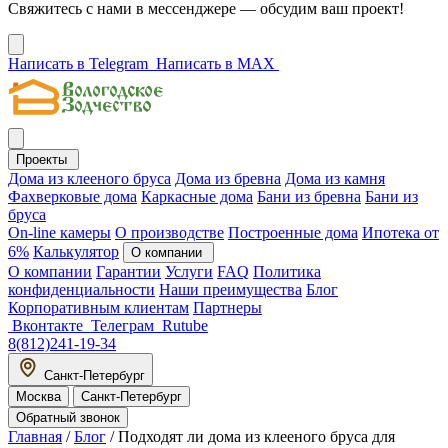
Свяжитесь с нами в мессенджере — обсудим ваш проект!
Написать в Telegram
Написать в MAX
Проекты
Дома из клееного бруса
Дома из бревна
Дома из камня
Фахверковые дома
Каркасные дома
Бани из бревна
Бани из
бруса
On-line камеры
О производстве
Построенные дома
Ипотека от
6%
Калькулятор
О компании
О компании
Гарантии
Услуги
FAQ
Политика
конфиденциальности
Наши преимущества
Блог
Корпоративным клиентам
Партнеры
Вконтакте
Телеграм
Rutube
8(812)241-19-34
Санкт-Петербург
Москва
Санкт-Петербург
Обратный звонок
Главная
/
Блог
/
Подходят ли дома из клееного бруса для