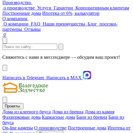
Производство
о производстве
Услуги
Гарантии
Корпоративным клиентам
Построенные дома
Ипотека от 6%
калькулятор
О компании
О компании
FAQ
Наши преимущества
Блог
поселки-
партнеры
Отзывы
0
Свяжитесь с нами в мессенджере — обсудим ваш проект!
Написать в Telegram
Написать в MAX
Проекты
Дома из клееного бруса
Дома из бревна
Дома из камня
Фахверковые дома
Каркасные дома
Бани из бревна
Бани из
бруса
On-line камеры
О производстве
Построенные дома
Ипотека от