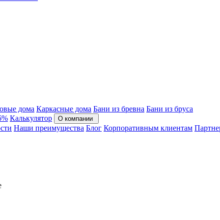
овые дома
Каркасные дома
Бани из бревна
Бани из бруса
 6%
Калькулятор
О компании
сти
Наши преимущества
Блог
Корпоративным клиентам
Партне
е