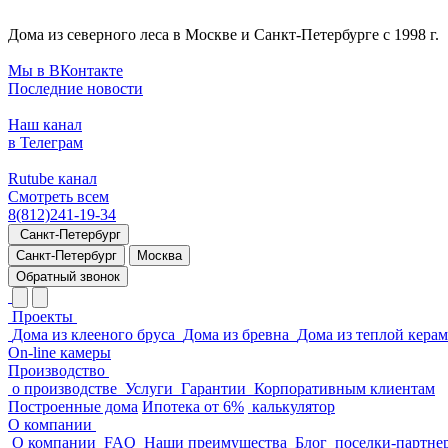
Дома из северного леса в Москве и Санкт-Петербурге с 1998 г.
Мы в ВКонтакте
Последние новости
Наш канал
в Телеграм
Rutube канал
Смотреть всем
8(812)241-19-34
Санкт-Петербург
Санкт-Петербург
Москва
Обратный звонок
Проекты
Дома из клееного бруса
Дома из бревна
Дома из теплой кера
On-line камеры
Производство
о производстве
Услуги
Гарантии
Корпоративным клиентам
Построенные дома
Ипотека от 6%
калькулятор
О компании
О компании
FAQ
Наши преимущества
Блог
поселки-партне