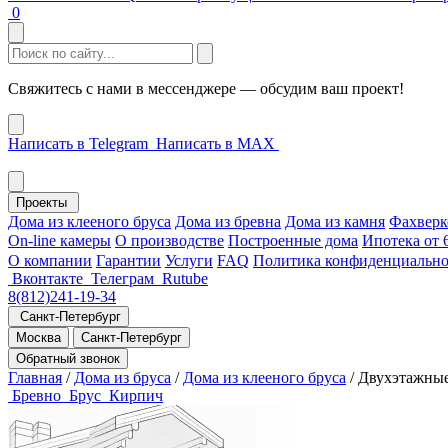
0
Свяжитесь с нами в мессенджере — обсудим ваш проект!
Написать в Telegram
Написать в MAX
Проекты
Дома из клееного бруса
Дома из бревна
Дома из камня
Фахверк
On-line камеры
О производстве
Построенные дома
Ипотека от
О компании
Гарантии
Услуги
FAQ
Политика конфиденциально
Вконтакте
Телеграм
Rutube
8(812)241-19-34
Санкт-Петербург
Москва
Санкт-Петербург
Обратный звонок
Главная
/
Дома из бруса
/
Дома из клееного бруса
/
Двухэтажны
Бревно
Брус
Кирпич