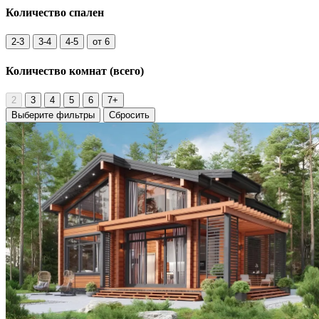
Количество
спален
2-3
3-4
4-5
от 6
Количество комнат
(всего)
2
3
4
5
6
7+
Выберите фильтры
Сбросить